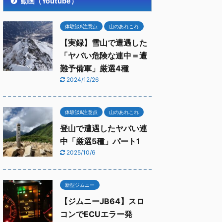
動画（Youtube）
体験談&注意点
山のあれこれ
【実録】雪山で遭遇した
「ヤバい危険な連中＝遭
難予備軍」厳選4種
2024/12/26
体験談&注意点
山のあれこれ
登山で遭遇したヤバい連
中「厳選5種」パート1
2025/10/6
新型ジムニー
【ジムニーJB64】スロ
コンでECUエラー発