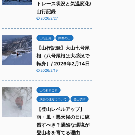
トレース状況と気温変化/
山行記録
2026/2/27
山行記録
関西の山
【山行記録】大山七号尾
根（八号尾根は大盛況で
転身）/ 2026年2月14日
2026/2/19
山のあれこれ
成長の仕方について
登山技術
【登山レベルアップ】
雨・風・悪天候の日に練
習すべき？過酷な環境が
登山者を育てる理由