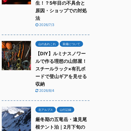
生！？5年目の不具合と
原因・ショップでの対処
法
2026/7/3
山のあれこれ
装備について
【DIY】ルミナスノワー
ルで作る理想の山部屋！
スチールラック×有孔ボ
ードで登山ギアを見せる
収納
2026/8/4
北アルプス
山行記録
厳冬期の五竜岳・遠見尾
根テント泊｜2月下旬の