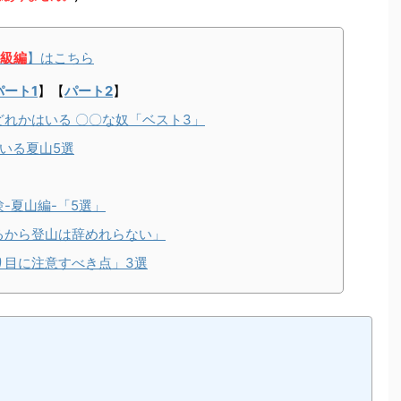
級編
】はこちら
パート1
】【
パート2
】
れかはいる 〇〇な奴「ベスト3」
いる夏山5選
-夏山編-「5選」
るから登山は辞めれらない」
り目に注意すべき点」3選