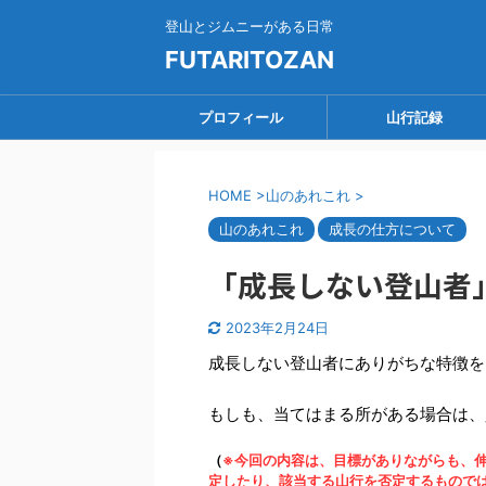
登山とジムニーがある日常
FUTARITOZAN
プロフィール
山行記録
HOME
>
山のあれこれ
>
山のあれこれ
成長の仕方について
「成長しない登山者
2023年2月24日
成長しない登山者にありがちな特徴を
もしも、当てはまる所がある場合は、
（
※今回の内容は、目標がありながらも、
定したり、該当する山行を否定するもので