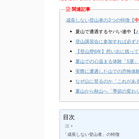
関連記事
成長しない登山者の3つの特徴【
中
夏山で遭遇するヤバい連中【
登山講習会に参加すれば必ずど
【登山歴6年】想い出に残って
夏山での心温まる体験「5選」
実際に遭遇した山での恐怖体験
なぜ山に登るのか「これがあ
夏山から秋山へ「季節の変わ
目次
「成長しない登山者」の特徴