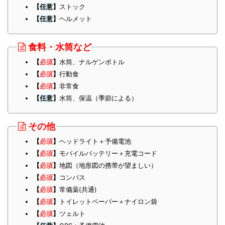
【
任意
】
ストック
【
任意
】
ヘルメット
食料・水筒など
【
必須
】
水筒、ナルゲンボトル
【
必須
】
行動食
【
必須
】
非常食
【
任意
】
水筒、保温（季節による）
その他
【
必須
】
ヘッドライト＋予備電池
【
必須
】
モバイルバッテリー＋充電コード
【
必須
】
地図（地形図の携帯が望ましい）
【
必須
】
コンパス
【
必須
】
常備薬(共通)
【
必須
】
トイレットペーパー＋ナイロン袋
【
必須
】
ツェルト