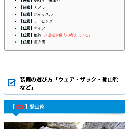
【
任意
】
GPS＋予備電池
【
任意
】
カメラ
【
任意
】
ホイッスル
【
任意
】
テーピング
【
任意
】
ナイフ
【
任意
】
熊鈴（
※山域や個人の考えによる
）
【
任意
】
座布団
装備の選び方「ウェア・ザック・登山靴
など」
【
必須
】
登山靴