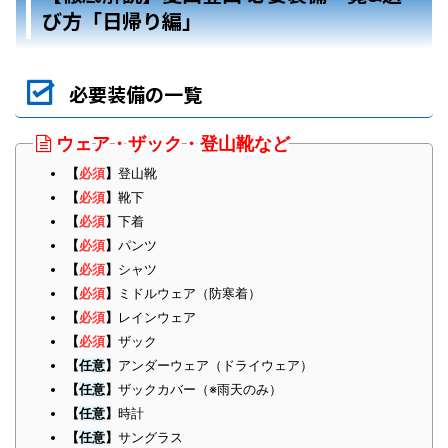
び方「日帰り編」
必要装備の一覧
ウェア・ザック・登山靴など
【
必須
】
登山靴
【
必須
】
靴下
【
必須
】
下着
【
必須
】
パンツ
【
必須
】
シャツ
【
必須
】
ミドルウェア（防寒着）
【
必須
】
レインウェア
【
必須
】
ザック
【
任意
】
アンダーウェア（ドライウェア）
【
任意
】
ザックカバー（※雨天のみ）
【
任意
】
時計
【
任意
】
サングラス