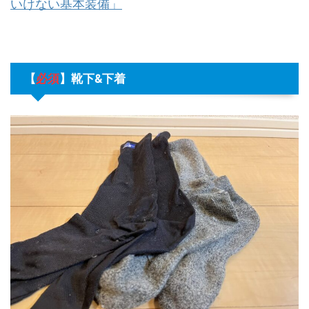
いけない基本装備」
【
必須
】
靴下&下着