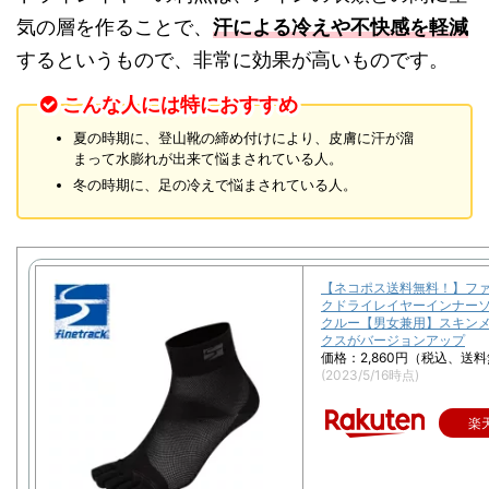
気の層を作ることで、
汗による冷えや不快感を軽減
するというもので、非常に効果が高いものです。
こんな人には特におすすめ
夏の時期に、登山靴の締め付けにより、皮膚に汗が溜
まって水膨れが出来て悩まされている人。
冬の時期に、足の冷えで悩まされている人。
【ネコポス送料無料！】フ
クドライレイヤーインナーソ
クルー【男女兼用】スキン
クスがバージョンアップ
価格：2,860円（税込、送料
(2023/5/16時点)
楽