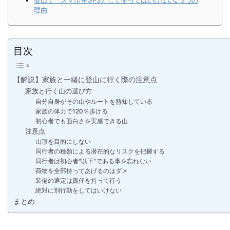
登山で〝スマホをGPSとして使ってはいけない〟3つの
理由
目次
【解説】家族と一緒に登山に行く際の注意点
家族と行く山の選び方
自分自身がその山やルートを熟知している
家族の体力で120％歩ける
初心者でも面白さを実感できる山
注意点
山頂を目的にしない
同行者の種類による潜在的なリスクを把握する
同行者は初心者"以下"である事を忘れない
荷物を全部持ってあげるのはダメ
装備の選定は責任を持って行う
絶対に別行動をしてはいけない
まとめ