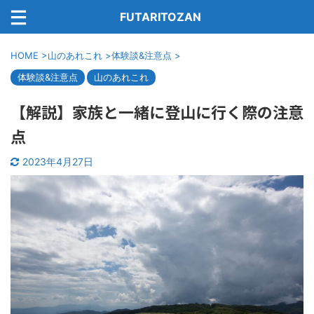
FUTARITOZAN
HOME
>
山のあれこれ
>
体験談&注意点
>
体験談&注意点
山のあれこれ
【解説】家族と一緒に登山に行く際の注意
点
2023年4月27日