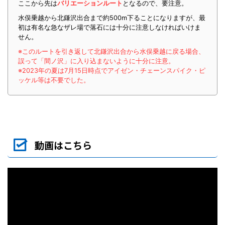
ここから先は
バリエーションルート
となるので、要注意。
水俣乗越から北鎌沢出合まで約500m下ることになりますが、最
初は有名な急なザレ場で落石には十分に注意しなければいけま
せん。
※このルートを引き返して北鎌沢出合から水俣乗越に戻る場合、
誤って「間ノ沢」に入り込まないように十分に注意。
※2023年の夏は7月15日時点でアイゼン・チェーンスパイク・ピ
ッケル等は不要でした。
動画はこちら