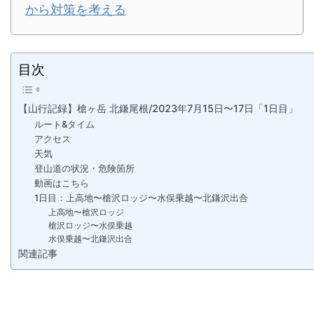
から対策を考える
目次
【山行記録】槍ヶ岳 北鎌尾根/2023年7月15日〜17日「1日目」
ルート&タイム
アクセス
天気
登山道の状況・危険箇所
動画はこちら
1日目：上高地〜槍沢ロッジ〜水俣乗越〜北鎌沢出合
上高地〜槍沢ロッジ
槍沢ロッジ〜水俣乗越
水俣乗越〜北鎌沢出合
関連記事