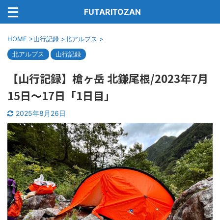
FUTARITOZAN
HOME
>
山行記録
>
北アルプス
>
北アルプス
山行記録
【山行記録】槍ヶ岳 北鎌尾根/2023年7月
15日〜17日「1日目」
2025年8月26日