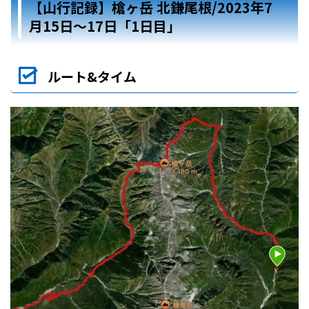
【山行記録】槍ヶ岳 北鎌尾根/2023年7
月15日〜17日「1日目」
ルート&タイム