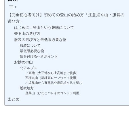
【完全初心者向け】初めての登山の始め方「注意点や山・服装の
選び方」
はじめに：登山という趣味について
登る山の選び方
服装の選び方と最低限必要な物
服装について
最低限必要な物
気を付けるべきポイント
お勧めの山
北アルプス
上高地（大正池から上高地まで徒歩）
西穂丸山（新穂高ロープウェイ使用）
小遠見山から五竜岳や鹿島槍ヶ岳を望む
近畿地方
蓬莱山（びわこバレイのゴンドラ利用）
まとめ