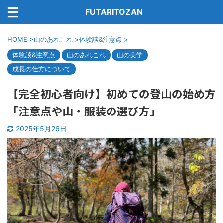
FUTARITOZAN
HOME
>
山のあれこれ
>
体験談&注意点
>
体験談&注意点
山のあれこれ
山の美学
成長の仕方について
【完全初心者向け】初めての登山の始め方
「注意点や山・服装の選び方」
2025年5月26日