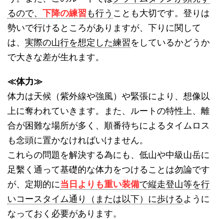
るので、
下降の練習
も行う
ことも大切です。登りは
勢いで行けるところがありますが、下りに関して
は、
実際の山行を想定した練習
をしているかどうか
で大きな差が生れます。
≪体力≫
体力は天候（紫外線や強風）や緊張により、想像以
上に奪われていきます。また、ルートの特性上、離
合が困難な場所が多く、順番待ちによるタイムロス
も念頭に置かなければいけません。
これらの問題を解決する為にも、低山や中級山岳に
足繫く通って基礎的な体力をつけることは勿論です
が、定期的に
当日よりも重い装備
で縦走登山等を行
いコースタイム通り（または以下）に歩ける
ように
なっておく必要があります。