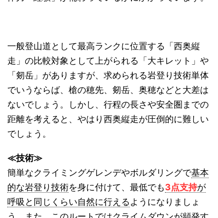
一般登山道として最高ランクに位置する「西奥縦
走」の比較対象として上がられる「大キレット」や
「剱岳」がありますが、求められる岩登り技術単体
でいうならば、槍の穂先、剱岳、奥穂などと大差は
ないでしょう。しかし、行程の長さや安全圏までの
距離を考えると、やはり西奥縦走が圧倒的に難しい
でしょう。
≪技術≫
簡単なクライミングゲレンデやボルダリングで
基本
的な岩登り技術
を身に付けて、最低でも
3点支持
が
呼吸と同じくらい自然に行える
ようになりましょ
う。また、このルートでは
クライムダウンが頻発す