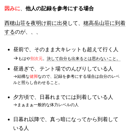
因みに
、
他人の記録を参考にする場合
西穂山荘を夜明け前に出発
して、
穂高岳山荘に到着
する
のが、、、
昼前で、そのまま大キレットも超えて行く人
→
もはや
別次元
。
決して自分も出来るとは思わないこと。
昼過ぎで、テント場でのんびりしている人
→結構な
健脚
なので、記録を参考にする場合は自分のレベ
ルと照らし合わせること。
夕方頃で、日暮れまでには到着している人
→まぁまぁ一般的な体力レベルの人
日暮れ以降で、真っ暗になってから到着して
いる人