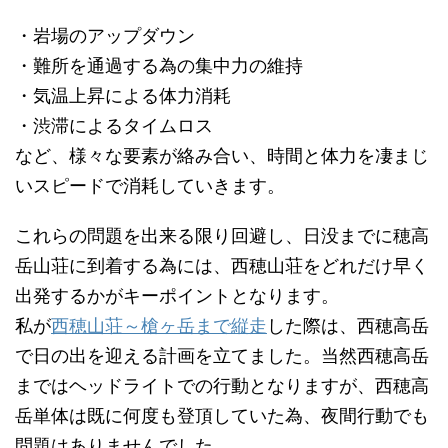
・岩場のアップダウン
・難所を通過する為の集中力の維持
・気温上昇による体力消耗
・渋滞によるタイムロス
など、様々な要素が絡み合い、時間と体力を凄まじ
いスピードで消耗していきます。
これらの問題を出来る限り回避し、日没までに穂高
岳山荘に到着する為には、西穂山荘をどれだけ早く
出発するかがキーポイントとなります。
私が
西穂山荘～槍ヶ岳まで縦走
した際は、西穂高岳
で日の出を迎える計画を立てました。当然西穂高岳
まではヘッドライトでの行動となりますが、西穂高
岳単体は既に何度も登頂していた為、夜間行動でも
問題はありませんでした。