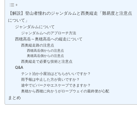
【解説】登山者憧れのジャンダルムと西奥縦走「難易度と注意点
について」
ジャンダルムについて
ジャンダルムへのアプローチ方法
西穂高岳～奥穂高岳への縦走について
西奥縦走路の注意点
西穂高岳側からの注意点
奥穂高岳側からの注意点
西奥縦走で必要な技術と注意点
Q&A
テント泊か小屋泊はどちらがいいですか？
雨予報は中止した方が良いですか？
途中でビバークやエスケープできますか？
奥穂から西穂に向かうがロープウェイの最終便が心配
まとめ