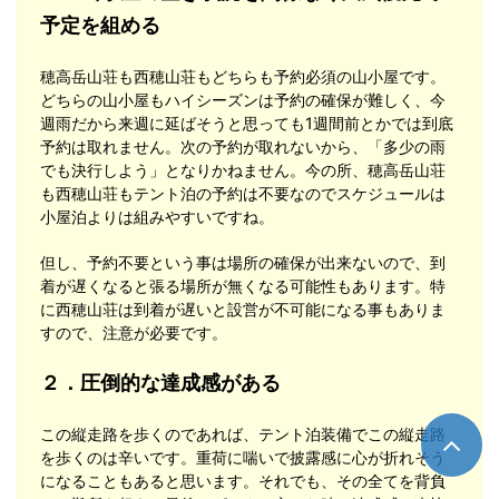
予定を組める
穂高岳山荘も西穂山荘もどちらも予約必須の山小屋です。
どちらの山小屋もハイシーズンは予約の確保が難しく、今
週雨だから来週に延ばそうと思っても1週間前とかでは到底
予約は取れません。次の予約が取れないから、「多少の雨
でも決行しよう」となりかねません。今の所、穂高岳山荘
も西穂山荘もテント泊の予約は不要なのでスケジュールは
小屋泊よりは組みやすいですね。
但し、予約不要という事は場所の確保が出来ないので、到
着が遅くなると張る場所が無くなる可能性もあります。特
に西穂山荘は到着が遅いと設営が不可能になる事もありま
すので、注意が必要です。
２．圧倒的な達成感がある
この縦走路を歩くのであれば、テント泊装備でこの縦走路
を歩くのは辛いです。重荷に喘いで披露感に心が折れそう
になることもあると思います。それでも、その全てを背負