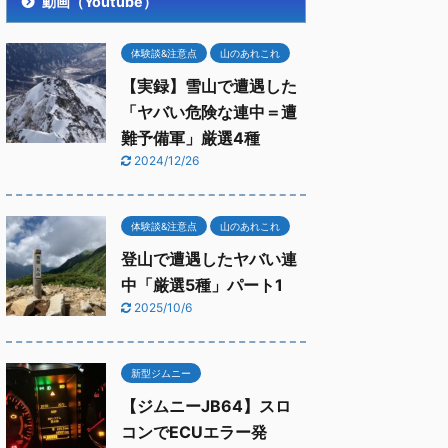
動画（Youtube）
体験談&注意点
山のあれこれ
【実録】雪山で遭遇した
「ヤバい危険な連中＝遭
難予備軍」厳選4種
2024/12/26
体験談&注意点
山のあれこれ
登山で遭遇したヤバい連
中「厳選5種」パート1
2025/10/6
新型ジムニー
【ジムニーJB64】スロ
コンでECUエラー発