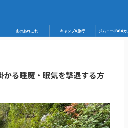
山のあれこれ
キャンプ&旅行
ジムニーJB64カ
掛かる睡魔・眠気を撃退する方