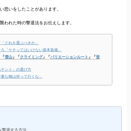
い思いをしたことがあります。
襲われた時の撃退法をお伝えします。
て「どれを選ぶべきか」
けろ「ケチってはいけない基本装備」
」「
雪山
」「
クライミング
」「
バリエーションルート
」「
登
岳テント」の選び方
不要な物は持って行くな」
を撃退する方法