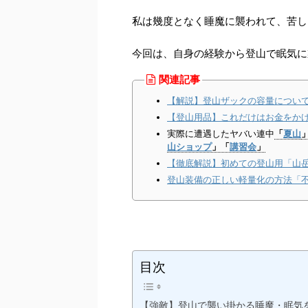
私は幾度となく睡魔に襲われて、苦し
今回は、自身の経験から登山で眠気に
関連記事
【解説】登山ザックの容量につい
【登山用品】これだけはお金をか
実際に遭遇したヤバい連中
「
夏山
山ショップ
」「
講習会
」
【徹底解説】初めての登山用「山
登山装備の正しい軽量化の方法「
目次
【強敵】登山で襲い掛かる睡魔・眠気