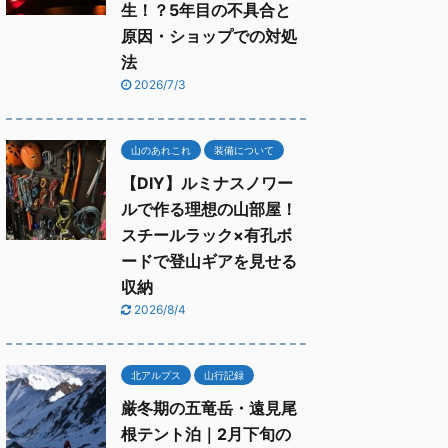
生！？5年目の不具合と
原因・ショップでの対処
法
2026/7/3
山のあれこれ
装備について
【DIY】ルミナスノワー
ルで作る理想の山部屋！
スチールラック×有孔ボ
ードで登山ギアを見せる
収納
2026/8/4
北アルプス
山行記録
厳冬期の五竜岳・遠見尾
根テント泊｜2月下旬の