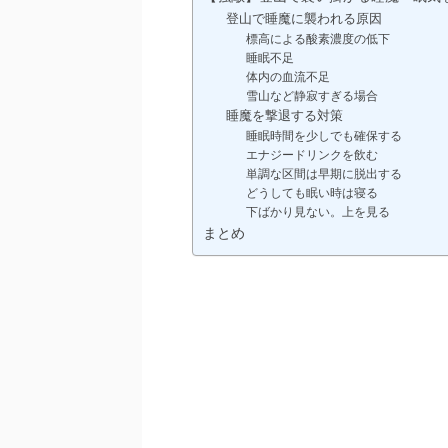
登山で睡魔に襲われる原因
標高による酸素濃度の低下
睡眠不足
体内の血流不足
雪山など静寂すぎる場合
睡魔を撃退する対策
睡眠時間を少しでも確保する
エナジードリンクを飲む
単調な区間は早期に脱出する
どうしても眠い時は寝る
下ばかり見ない。上を見る
まとめ