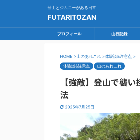
登山とジムニーがある日常
FUTARITOZAN
プロフィール
山行記録
HOME
>
山のあれこれ
>
体験談&注意点
>
体験談&注意点
山のあれこれ
【強敵】登山で襲い
法
2025年7月25日