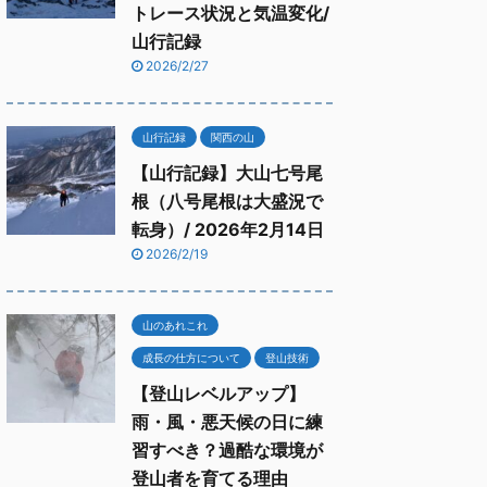
トレース状況と気温変化/
山行記録
2026/2/27
山行記録
関西の山
【山行記録】大山七号尾
根（八号尾根は大盛況で
転身）/ 2026年2月14日
2026/2/19
山のあれこれ
成長の仕方について
登山技術
【登山レベルアップ】
雨・風・悪天候の日に練
習すべき？過酷な環境が
登山者を育てる理由