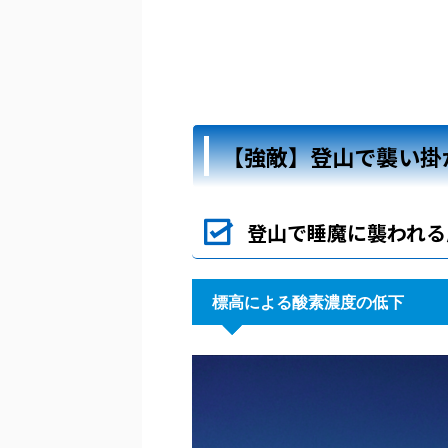
【強敵】登山で襲い掛
登山で睡魔に襲われる
標高による酸素濃度の低下