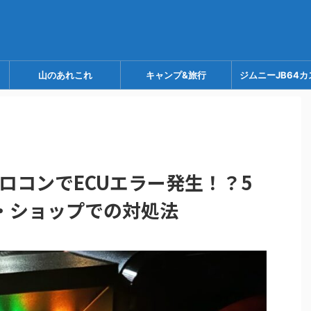
山のあれこれ
キャンプ&旅行
ジムニーJB64カ
スロコンでECUエラー発生！？5
・ショップでの対処法