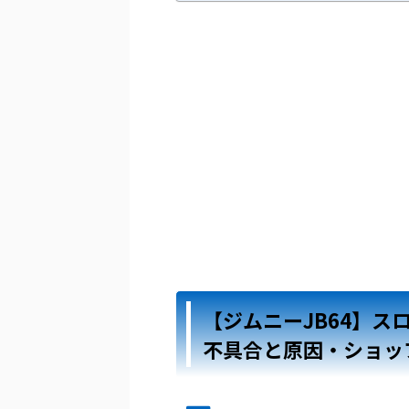
【ジムニーJB64】ス
不具合と原因・ショッ