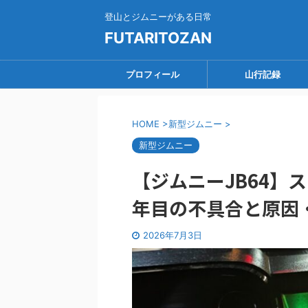
登山とジムニーがある日常
FUTARITOZAN
プロフィール
山行記録
HOME
>
新型ジムニー
>
新型ジムニー
【ジムニーJB64】
年目の不具合と原因
2026年7月3日