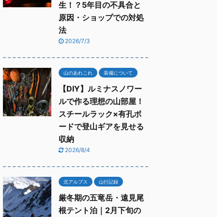
生！？5年目の不具合と
原因・ショップでの対処
法
2026/7/3
山のあれこれ
装備について
【DIY】ルミナスノワー
ルで作る理想の山部屋！
スチールラック×有孔ボ
ードで登山ギアを見せる
収納
2026/8/4
北アルプス
山行記録
厳冬期の五竜岳・遠見尾
根テント泊｜2月下旬の