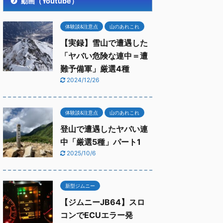
動画（Youtube）
体験談&注意点
山のあれこれ
【実録】雪山で遭遇した
「ヤバい危険な連中＝遭
難予備軍」厳選4種
2024/12/26
体験談&注意点
山のあれこれ
登山で遭遇したヤバい連
中「厳選5種」パート1
2025/10/6
新型ジムニー
【ジムニーJB64】スロ
コンでECUエラー発