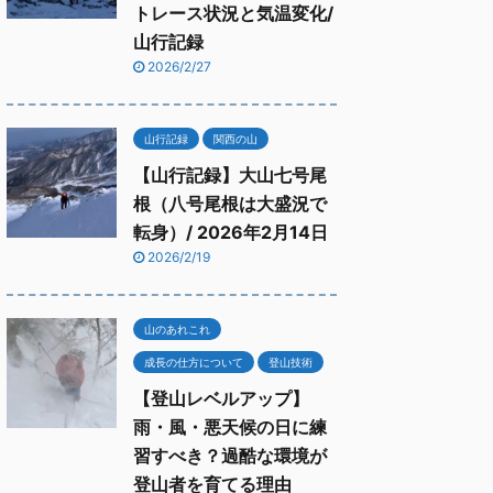
トレース状況と気温変化/
山行記録
2026/2/27
山行記録
関西の山
【山行記録】大山七号尾
根（八号尾根は大盛況で
転身）/ 2026年2月14日
2026/2/19
山のあれこれ
成長の仕方について
登山技術
【登山レベルアップ】
雨・風・悪天候の日に練
習すべき？過酷な環境が
登山者を育てる理由