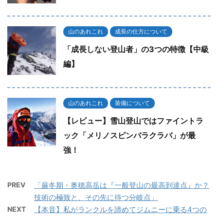
山のあれこれ
成長の仕方について
「成長しない登山者」の3つの特徴【中級
編】
山のあれこれ
装備について
【レビュー】雪山登山ではファイントラ
ック「メリノスピンバラクラバ」が最
強！
PREV
「厳冬期・奥穂高岳は『一般登山の最高到達点』か？
技術の極致と、その先に待つ分岐点」
NEXT
【本音】私がランクルを諦めてジムニーに乗る4つの