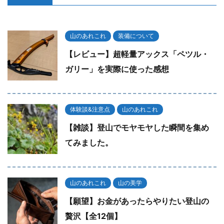
山のあれこれ
装備について
【レビュー】超軽量アックス「ペツル・
ガリー」を実際に使った感想
体験談&注意点
山のあれこれ
【雑談】登山でモヤモヤした瞬間を集め
てみました。
山のあれこれ
山の美学
【願望】お金があったらやりたい登山の
贅沢【全12個】