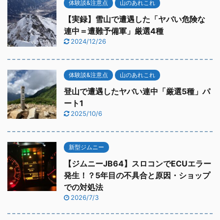
体験談&注意点
山のあれこれ
【実録】雪山で遭遇した「ヤバい危険な
連中＝遭難予備軍」厳選4種
2024/12/26
体験談&注意点
山のあれこれ
登山で遭遇したヤバい連中「厳選5種」パ
ート1
2025/10/6
新型ジムニー
【ジムニーJB64】スロコンでECUエラー
発生！？5年目の不具合と原因・ショップ
での対処法
2026/7/3