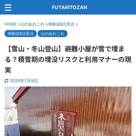
FUTARITOZAN
HOME
>
山のあれこれ
>
体験談&注意点
>
体験談&注意点
山のあれこれ
【雪山・冬山登山】避難小屋が雪で埋ま
る？積雪期の埋没リスクと利用マナーの現
実
2026年7月9日