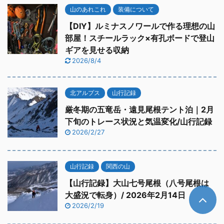
山のあれこれ
装備について
【DIY】ルミナスノワールで作る理想の山
部屋！スチールラック×有孔ボードで登山
ギアを見せる収納
2026/8/4
北アルプス
山行記録
厳冬期の五竜岳・遠見尾根テント泊｜2月
下旬のトレース状況と気温変化/山行記録
2026/2/27
山行記録
関西の山
【山行記録】大山七号尾根（八号尾根は
大盛況で転身）/ 2026年2月14日
2026/2/19