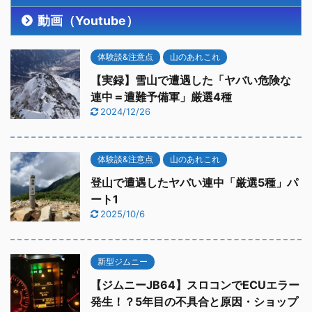
動画（Youtube）
体験談&注意点
山のあれこれ
【実録】雪山で遭遇した「ヤバい危険な
連中＝遭難予備軍」厳選4種
2024/12/26
体験談&注意点
山のあれこれ
登山で遭遇したヤバい連中「厳選5種」パ
ート1
2025/10/6
新型ジムニー
【ジムニーJB64】スロコンでECUエラー
発生！？5年目の不具合と原因・ショップ