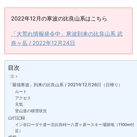
2022年12月の寒波の比良山系はこちら
「大荒れ情報発令中」寒波到来の比良山系 武
奈ヶ岳 / 2022年12月24日
目次
「最強寒波」到来の比良山系 / 2021年12月26日（日帰り）
ルート
アクセス
天気
登山道の積雪状況
山行記録
イン谷口〜ダケ道〜北比良峠〜八雲ヶ原〜スキー場跡地（1100m付
近）