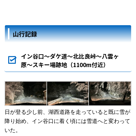
山行記録
イン谷口〜ダケ道〜北比良峠〜八雲ヶ
原〜スキー場跡地（1100m付近）
日が登る少し前、湖西道路を走っていると既に雪が
降り始め、イン谷口に着く頃には雪道へと変わって
いた。