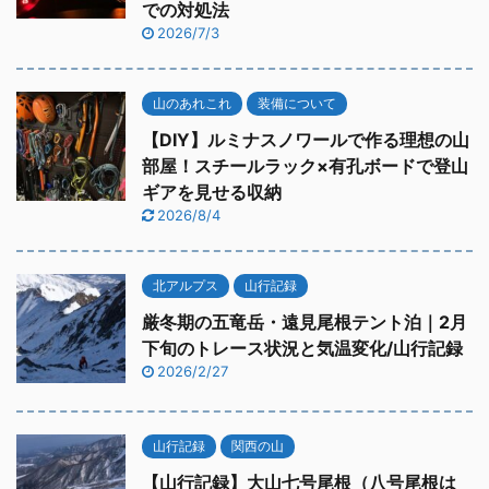
での対処法
2026/7/3
山のあれこれ
装備について
【DIY】ルミナスノワールで作る理想の山
部屋！スチールラック×有孔ボードで登山
ギアを見せる収納
2026/8/4
北アルプス
山行記録
厳冬期の五竜岳・遠見尾根テント泊｜2月
下旬のトレース状況と気温変化/山行記録
2026/2/27
山行記録
関西の山
【山行記録】大山七号尾根（八号尾根は