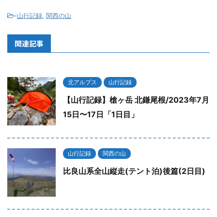
-
山行記録
,
関西の山
関連記事
北アルプス
山行記録
【山行記録】槍ヶ岳 北鎌尾根/2023年7月
15日〜17日「1日目」
山行記録
関西の山
比良山系全山縦走(テント泊)後篇(2日目)