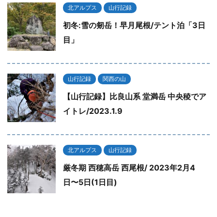
北アルプス
山行記録
初冬:雪の剱岳！早月尾根/テント泊「3日
目」
山行記録
関西の山
【山行記録】比良山系 堂満岳 中央稜でア
イトレ/2023.1.9
北アルプス
山行記録
厳冬期 西穂高岳 西尾根/ 2023年2月4
日〜5日(1日目)