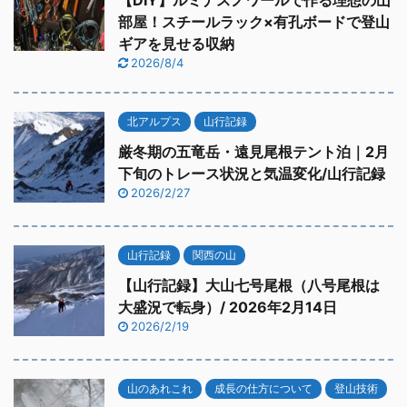
【DIY】ルミナスノワールで作る理想の山
部屋！スチールラック×有孔ボードで登山
ギアを見せる収納
2026/8/4
北アルプス
山行記録
厳冬期の五竜岳・遠見尾根テント泊｜2月
下旬のトレース状況と気温変化/山行記録
2026/2/27
山行記録
関西の山
【山行記録】大山七号尾根（八号尾根は
大盛況で転身）/ 2026年2月14日
2026/2/19
山のあれこれ
成長の仕方について
登山技術