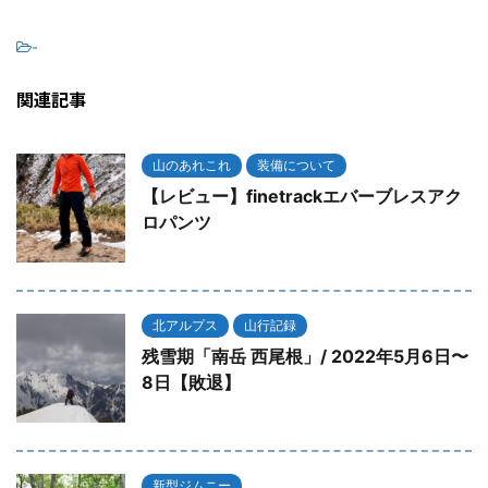
-
関連記事
山のあれこれ
装備について
【レビュー】finetrackエバーブレスアク
ロパンツ
北アルプス
山行記録
残雪期「南岳 西尾根」/ 2022年5月6日〜
8日【敗退】
新型ジムニー