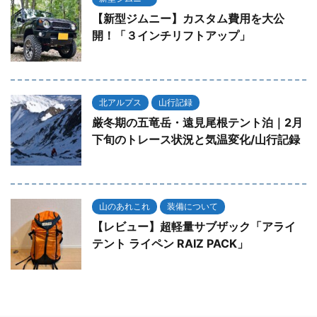
【新型ジムニー】カスタム費用を大公
開！「３インチリフトアップ」
北アルプス
山行記録
厳冬期の五竜岳・遠見尾根テント泊｜2月
下旬のトレース状況と気温変化/山行記録
山のあれこれ
装備について
【レビュー】超軽量サブザック「アライ
テント ライペン RAIZ PACK」