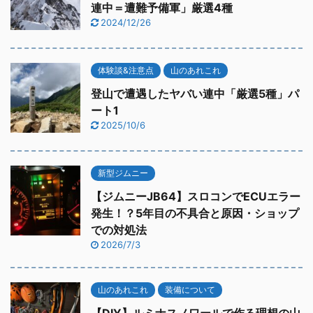
連中＝遭難予備軍」厳選4種
2024/12/26
体験談&注意点
山のあれこれ
登山で遭遇したヤバい連中「厳選5種」パ
ート1
2025/10/6
新型ジムニー
【ジムニーJB64】スロコンでECUエラー
発生！？5年目の不具合と原因・ショップ
での対処法
2026/7/3
山のあれこれ
装備について