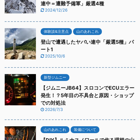
連中＝遭難予備軍」厳選4種
2024/12/26
体験談&注意点
山のあれこれ
登山で遭遇したヤバい連中「厳選5種」パ
ート1
2025/10/6
新型ジムニー
【ジムニーJB64】スロコンでECUエラー
発生！？5年目の不具合と原因・ショップ
での対処法
2026/7/3
山のあれこれ
装備について