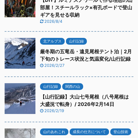
【DIY】ルミナスノワールで作る理想の山
部屋！スチールラック×有孔ボードで登山
ギアを見せる収納
2026/8/4
北アルプス
山行記録
厳冬期の五竜岳・遠見尾根テント泊｜2月
下旬のトレース状況と気温変化/山行記録
2026/2/27
山行記録
関西の山
【山行記録】大山七号尾根（八号尾根は
大盛況で転身）/ 2026年2月14日
2026/2/19
山のあれこれ
成長の仕方について
登山技術