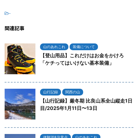
-
関連記事
山のあれこれ
装備について
【登山用品】これだけはお金をかけろ
「ケチってはいけない基本装備」
山行記録
関西の山
【山行記録】厳冬期 比良山系全山縦走1日
目/2025年1月11日〜13日
体験談&注意点
山のあれこれ