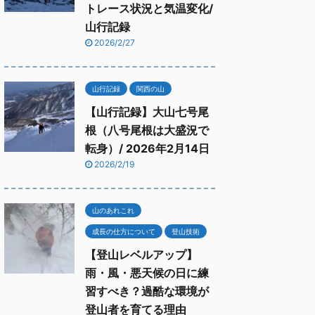
トレース状況と気温変化/
山行記録
2026/2/27
山行記録
関西の山
【山行記録】大山七号尾
根（八号尾根は大盛況で
転身）/ 2026年2月14日
2026/2/19
山のあれこれ
成長の仕方について
登山技術
【登山レベルアップ】
雨・風・悪天候の日に練
習すべき？過酷な環境が
登山者を育てる理由