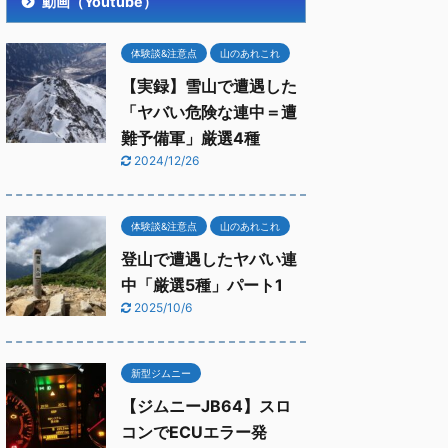
動画（Youtube）
体験談&注意点
山のあれこれ
【実録】雪山で遭遇した
「ヤバい危険な連中＝遭
難予備軍」厳選4種
2024/12/26
体験談&注意点
山のあれこれ
登山で遭遇したヤバい連
中「厳選5種」パート1
2025/10/6
新型ジムニー
【ジムニーJB64】スロ
コンでECUエラー発