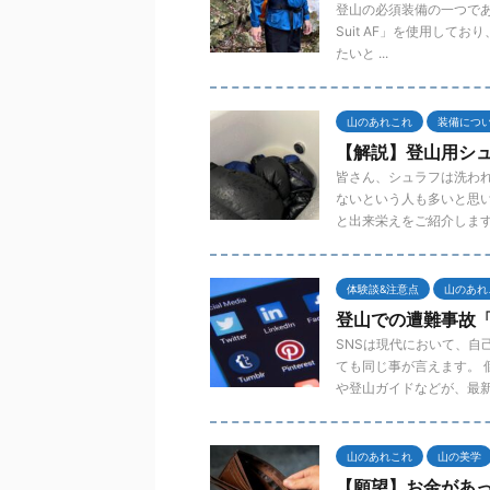
登山の必須装備の一つである
Suit AF」を使用し
たいと ...
山のあれこれ
装備につ
【解説】登山用シュ
皆さん、シュラフは洗わ
ないという人も多いと思
と出来栄えをご紹介します .
体験談&注意点
山のあれ
登山での遭難事故「
SNSは現代において、自
ても同じ事が言えます。
や登山ガイドなどが、最新 .
山のあれこれ
山の美学
【願望】お金があっ