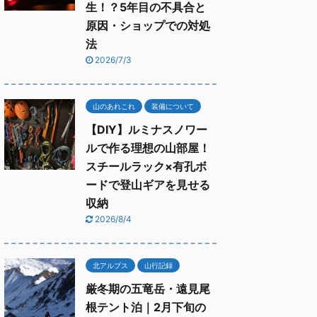
生！？5年目の不具合と
原因・ショップでの対処
法
2026/7/3
山のあれこれ
装備について
【DIY】ルミナスノワー
ルで作る理想の山部屋！
スチールラック×有孔ボ
ードで登山ギアを見せる
収納
2026/8/4
北アルプス
山行記録
厳冬期の五竜岳・遠見尾
根テント泊｜2月下旬の