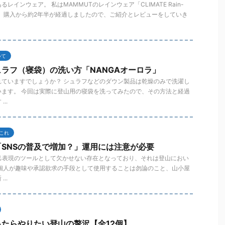
レインウェア。 私はMAMMUTのレインウェア「CLIMATE Rain-
ており、購入から約2年半が経過しましたので、ご紹介とレビューをしていき
いて
ラフ（寝袋）の洗い方「NANGAオーロラ」
れていますでしょうか？ シュラフなどのダウン製品は乾燥のみで洗濯し
います。 今回は実際に登山用の寝袋を洗ってみたので、その方法と経過
..
これ
SNSの普及で増加？」運用には注意が必要
己表現のツールとして欠かせない存在となっており、それは登山におい
 個人が趣味や承認欲求の手段として使用することは勿論のこと、山小屋
..
たらやりたい登山の贅沢【全12個】